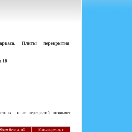
ркаса. Плиты перекрытия
к 18
тотных плит перекрытий позволяет
бъем бетона, м3
Масса изделия, т