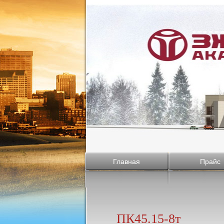
Главная
Прайс
ПК45.15-8т