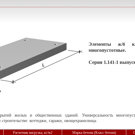
Элементы ж/б ка
многопустотные.
Серия 1.141-1 выпус
крытий жилых и общественных зданий. Универсальность многопус
 строительстве: коттеджи, гаражи, овощехранилища.
м
Расчетная нагрузка, кг/м
2
Марка бетона (Класс бетона)
О