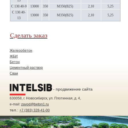
13
С 130.40-9
13000
350
М350(В25)
2,10
5,25
С 130.40-
13000
350
М350(В25)
2,10
5,25
13
Сделать заказ
Железобетон
ЖБИ
Бетон
Цементный раствор
Сваи
- продвижение сайта
630058
, г.
Новосибирск
, ул.
Плотинная, д. 4
,
e-mail:
zavod@beton1.ru
тел.:
+7 (383) 328-41-00