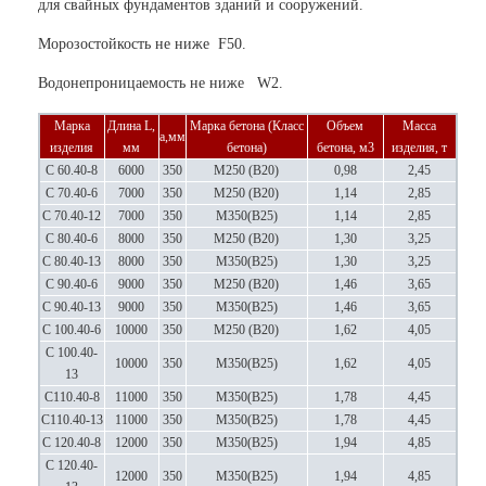
для свайных фундаментов зданий и сооружений.
Морозостойкость не ниже F50.
Водонепроницаемость не ниже W2.
Марка
Длина L,
Марка бетона (Класс
Объем
Масса
a,мм
изделия
мм
бетона)
бетона, м3
изделия, т
С 60.40-8
6000
350
М250 (В20)
0,98
2,45
С 70.40-6
7000
350
М250 (В20)
1,14
2,85
С 70.40-12
7000
350
М350(В25)
1,14
2,85
С 80.40-6
8000
350
М250 (В20)
1,30
3,25
С 80.40-13
8000
350
М350(В25)
1,30
3,25
С 90.40-6
9000
350
М250 (В20)
1,46
3,65
С 90.40-13
9000
350
М350(В25)
1,46
3,65
С 100.40-6
10000
350
М250 (В20)
1,62
4,05
С 100.40-
10000
350
М350(В25)
1,62
4,05
13
С110.40-8
11000
350
М350(В25)
1,78
4,45
С110.40-13
11000
350
М350(В25)
1,78
4,45
С 120.40-8
12000
350
М350(В25)
1,94
4,85
С 120.40-
12000
350
М350(В25)
1,94
4,85