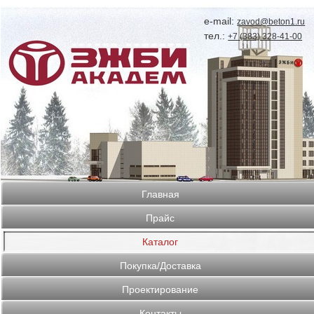
e-mail:
zavod@beton1.ru
тел.:
+7 (383) 328-41-00
Главная
Прайс
Каталог
Покупка/Доставка
Проектирование
Контакты