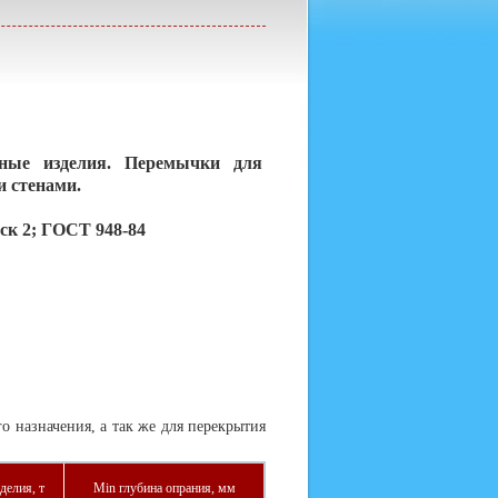
нные изделия. Перемычки для
и стенами.
уск 2; ГОСТ 948-84
 назначения, а так же для перекрытия
делия, т
Min глубина опрания, мм