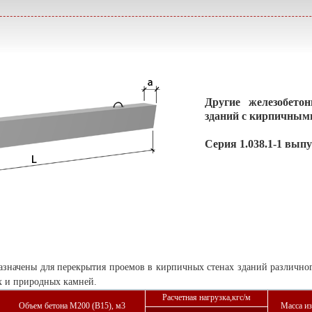
Другие железобето
зданий с кирпичным
Серия 1.038.1-1 вып
значены для перекрытия проемов в кирпичных стенах зданий различного
х и природных камней.
Расчетная нагрузка,кгс/м
Объем бетона М200 (В15), м3
Масса из