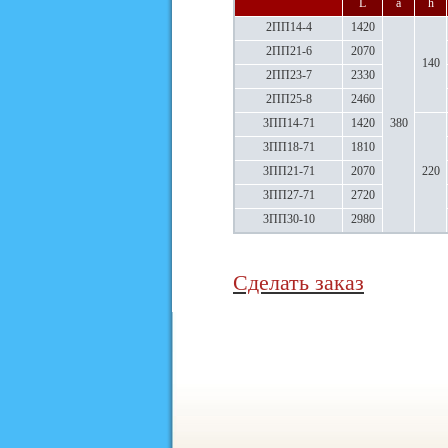
L
а
h
2ПП14-4
1420
2ПП21-6
2070
140
2ПП23-7
2330
2ПП25-8
2460
3ПП14-71
1420
380
3ПП18-71
1810
3ПП21-71
2070
220
3ПП27-71
2720
3ПП30-10
2980
Сделать заказ