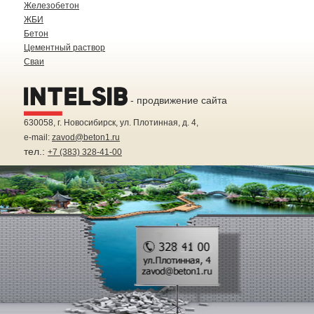
Железобетон
ЖБИ
Бетон
Цементный раствор
Сваи
- продвижение сайта
630058
, г.
Новосибирск
, ул.
Плотинная, д. 4
,
e-mail:
zavod@beton1.ru
тел.:
+7 (383) 328-41-00