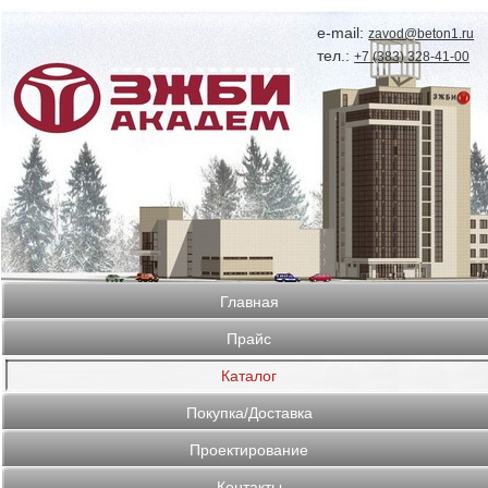
e-mail:
zavod@beton1.ru
тел.:
+7 (383) 328-41-00
Главная
Прайс
Каталог
Покупка/Доставка
Проектирование
Контакты