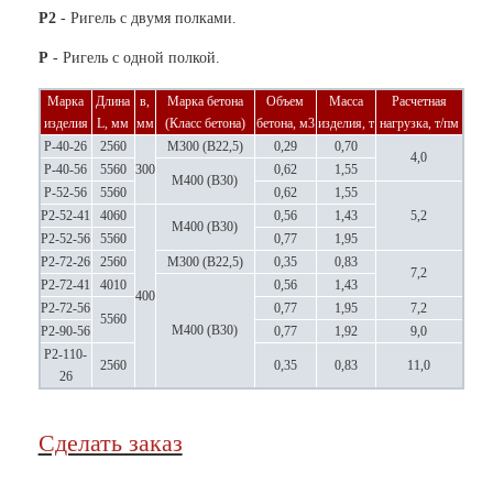
Р2
- Ригель с двумя полками.
Р
- Ригель с одной полкой.
Марка
Длина
в,
Марка бетона
Объем
Масса
Расчетная
изделия
L, мм
мм
(Класс бетона)
бетона, м3
изделия, т
нагрузка, т/пм
Р-40-26
2560
М300 (В22,5)
0,29
0,70
4,0
Р-40-56
5560
300
0,62
1,55
М400 (В30)
Р-52-56
5560
0,62
1,55
Р2-52-41
4060
0,56
1,43
5,2
М400 (В30)
Р2-52-56
5560
0,77
1,95
Р2-72-26
2560
М300 (В22,5)
0,35
0,83
7,2
Р2-72-41
4010
0,56
1,43
400
Р2-72-56
0,77
1,95
7,2
5560
М400 (В30)
Р2-90-56
0,77
1,92
9,0
Р2-110-
2560
0,35
0,83
11,0
26
Сделать заказ