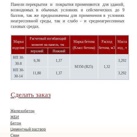
Панели перекрытия и покрытия применяются для зданий,
возводимых в обычных условиях и сейсмических до 9
баллов, так же предназначены для применения в условиях
неагрессивной среды, так и слабо - и среднеагрессивных
газовых средах.
Расчетный изгибающий
Марка
Марка бетона
Расход
Масса
момент на панель, тм
изделия
(Класс бетона)
бетона, м
3
изд., т
верхний
Нижний
НП 30-
6,36
1,37
3,292
30-8
М350 (В25)
1,32
НП 30-
11,80
1,37
3,292
30-14
Сделать заказ
Железобетон
ЖБИ
Бетон
Цементный раствор
Сваи