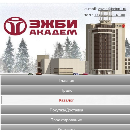
e-mail:
zavod@beton1.ru
тел.:
+7 (383) 328-41-00
Главная
Прайс
Каталог
Покупка/Доставка
Проектирование
Контакты