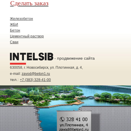
Сделать заказ
Железобетон
ЖБИ
Бетон
Цементный раствор
Сваи
- продвижение сайта
630058
, г.
Новосибирск
, ул.
Плотинная, д. 4
,
e-mail:
zavod@beton1.ru
тел.:
+7 (383) 328-41-00