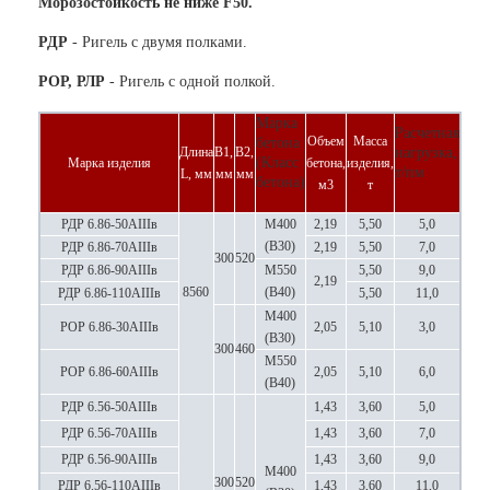
Морозостойкость не ниже F50.
РДР
- Ригель с двумя полками.
РОР, РЛР
- Ригель с одной полкой.
Марка
Расчетная
Объем
Масса
бетона
Длина
В1,
В2,
нагрузка,
(Класс
Марка изделия
бетона,
изделия,
т/пм
L, мм
мм
мм
бетона)
м3
т
РДР 6.86-50АIIIв
М400
2,19
5,50
5,0
(В30)
РДР 6.86-70АIIIв
2,19
5,50
7,0
300
520
РДР 6.86-90АIIIв
М550
5,50
9,0
2,19
8560
(В40)
РДР 6.86-110АIIIв
5,50
11,0
М400
РОР 6.86-30АIIIв
2,05
5,10
3,0
(В30)
300
460
М550
РОР 6.86-60АIIIв
2,05
5,10
6,0
(В40)
РДР 6.56-50АIIIв
1,43
3,60
5,0
РДР 6.56-70АIIIв
1,43
3,60
7,0
РДР 6.56-90АIIIв
1,43
3,60
9,0
М400
300
520
РДР 6.56-110АIIIв
1,43
3,60
11,0