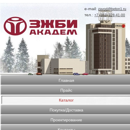
e-mail:
zavod@beton1.ru
тел.:
+7 (383) 328-41-00
Главная
Прайс
Каталог
Покупка/Доставка
Проектирование
Контакты