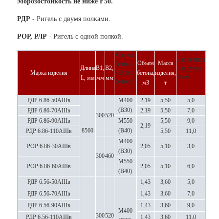
Морозостойкость не ниже F50.
РДР
- Ригель с двумя полками.
РОР, РЛР
- Ригель с одной полкой.
Марка
Расчетная
Объем
Масса
бетона
Длина
В1,
В2,
нагрузка,
(Класс
Марка изделия
бетона,
изделия,
т/пм
L, мм
мм
мм
бетона)
м3
т
РДР 6.86-50АIIIв
М400
2,19
5,50
5,0
(В30)
РДР 6.86-70АIIIв
2,19
5,50
7,0
300
520
РДР 6.86-90АIIIв
М550
5,50
9,0
2,19
8560
(В40)
РДР 6.86-110АIIIв
5,50
11,0
М400
РОР 6.86-30АIIIв
2,05
5,10
3,0
(В30)
300
460
М550
РОР 6.86-60АIIIв
2,05
5,10
6,0
(В40)
РДР 6.56-50АIIIв
1,43
3,60
5,0
РДР 6.56-70АIIIв
1,43
3,60
7,0
РДР 6.56-90АIIIв
1,43
3,60
9,0
М400
300
520
РДР 6.56-110АIIIв
1,43
3,60
11,0