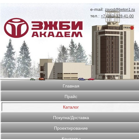
e-mail:
zavod@beton1.ru
тел.:
+7 (383) 328-41-00
Главная
Прайс
Каталог
Покупка/Доставка
Проектирование
Контакты