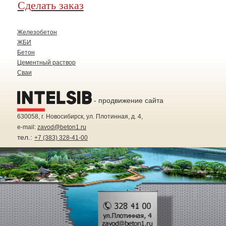
Сделать заказ
Железобетон
ЖБИ
Бетон
Цементный раствор
Сваи
- продвижение сайта
630058
, г.
Новосибирск
, ул.
Плотинная, д. 4
,
e-mail:
zavod@beton1.ru
тел.:
+7 (383) 328-41-00