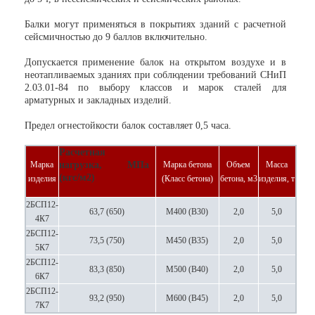
Балки могут применяться в покрытиях зданий с расчетной
сейсмичностью до 9 баллов включительно.
Допускается применение балок на открытом воздухе и в
неотапливаемых зданиях при соблюдении требований СНиП
2.03.01-84 по выбору классов и марок сталей для
арматурных и закладных изделий.
Предел огнестойкости балок составляет 0,5 часа.
Расчетная
Марка
нагрузка, МПа
Марка бетона
Объем
Масса
(кгс/м
2
)
изделия
(Класс бетона)
бетона, м3
изделия, т
2БСП12-
63,7 (650)
М400 (В30)
2,0
5,0
4К7
2БСП12-
73,5 (750)
М450 (В35)
2,0
5,0
5К7
2БСП12-
83,3 (850)
М500 (В40)
2,0
5,0
6К7
2БСП12-
93,2 (950)
М600 (В45)
2,0
5,0
7К7