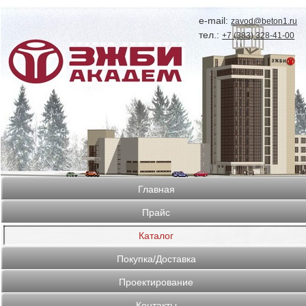
e-mail:
zavod@beton1.ru
тел.:
+7 (383) 328-41-00
Главная
Прайс
Каталог
Покупка/Доставка
Проектирование
Контакты